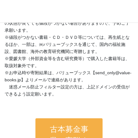
◇留意事項
※買取価格は需要と供給で決まるため、寄附していただいた本等
の状態が良くても値段がつかない場合がありますので、予めご了
承願います。
※値段がつかない書籍・ＣＤ・ＤＶＤ等については、再生紙とな
るほか、一部は、㈱バリューブックスを通じて、国内の福祉施
設、図書館、海外の教育研究機関に寄贈します。
※愛媛大学（外部資金等を含む研究費等）で購入した書籍等は、
取扱対象外です。
※お申込時や寄附結果は、バリューブックス【send_only@value-
books.jp】よりメールで連絡があります。
迷惑メール防止フィルター設定の方は、上記ドメインの受信が
できるよう設定願います。
古本募金事