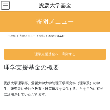
コ
ナ
愛媛大学基金
ン
ビ
テ
ゲ
ン
ー
寄附メニュー
ツ
シ
へ
ョ
ス
ン
HOME
寄附メニュー
学部
理学支援基金
キ
に
ッ
移
プ
動
理学支援基金へ 寄附する
理学支援基金の概要
愛媛大学理学部、愛媛大学大学院理工学研究科（理学系）の学
生、研究者に優れた教育・研究環境を提供することを目的に有効
に活用させていただきます。