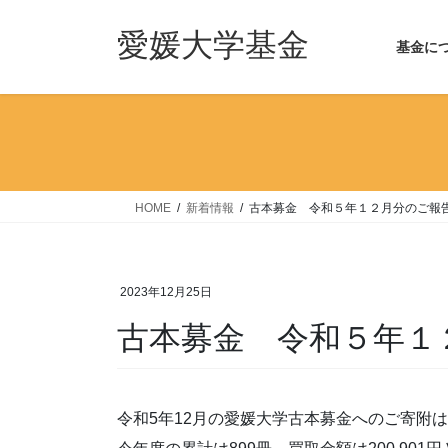
コ
ナ
ン
ビ
愛媛大学基金
基金に
テ
ゲ
ン
ー
ツ
シ
へ
ョ
ス
ン
キ
に
ッ
移
HOME
新着情報
古本募金 令和５年１２月分のご報
プ
動
2023年12月25日
古本募金 令和５年１
令和5年12月の愛媛大学古本募金へのご寄附は、