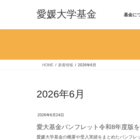
コ
ナ
ン
ビ
愛媛大学基金
基金に
テ
ゲ
ン
ー
ツ
シ
へ
ョ
ス
ン
キ
に
ッ
移
HOME
新着情報
2026年6月
プ
動
2026年6月
2026年6月24日
愛⼤基⾦パンフレット令和8年度版
愛媛大学基金の概要や受入実績をまとめたパンフレ